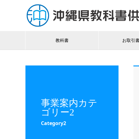
教科書
お取引
事業案内カテ
ゴリー2
Category2