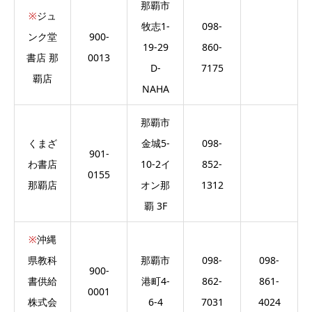
那覇市
※
ジュ
牧志1-
098-
ンク堂
900-
19-29
860-
書店 那
0013
D-
7175
覇店
NAHA
那覇市
くまざ
金城5-
098-
901-
わ書店
10-2イ
852-
0155
那覇店
オン那
1312
覇 3F
※
沖縄
県教科
那覇市
098-
098-
900-
書供給
港町4-
862-
861-
0001
株式会
6-4
7031
4024