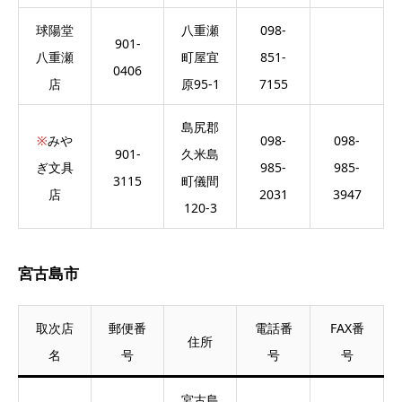
球陽堂
八重瀬
098-
901-
八重瀬
町屋宜
851-
0406
店
原95-1
7155
島尻郡
※
みや
098-
098-
901-
久米島
ぎ文具
985-
985-
3115
町儀間
店
2031
3947
120-3
宮古島市
取次店
郵便番
電話番
FAX番
住所
名
号
号
号
宮古島