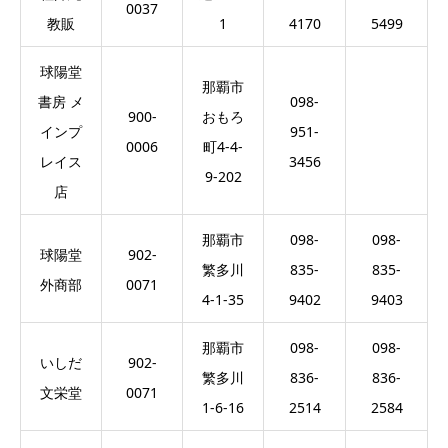
0037
教販
1
4170
5499
球陽堂
那覇市
書房 メ
098-
900-
おもろ
インプ
951-
0006
町4-4-
レイス
3456
9-202
店
那覇市
098-
098-
球陽堂
902-
繁多川
835-
835-
外商部
0071
4-1-35
9402
9403
那覇市
098-
098-
いしだ
902-
繁多川
836-
836-
文栄堂
0071
1-6-16
2514
2584