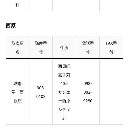
社
西原
取次店
郵便番
電話番
FAX番
住所
名
号
号
号
西原町
嘉手苅
球陽
130
098-
903-
堂 西
サンエ
882-
0102
原店
ー西原
9280
シティ
2F