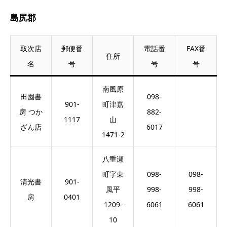
島尻郡
取次店
郵便番
電話番
FAX番
住所
名
号
号
号
南風原
田園書
098-
901-
町津嘉
房 つか
882-
1117
山
ざん店
6017
1471-2
八重瀬
町字東
098-
098-
清光書
901-
風平
998-
998-
房
0401
1209-
6061
6061
10