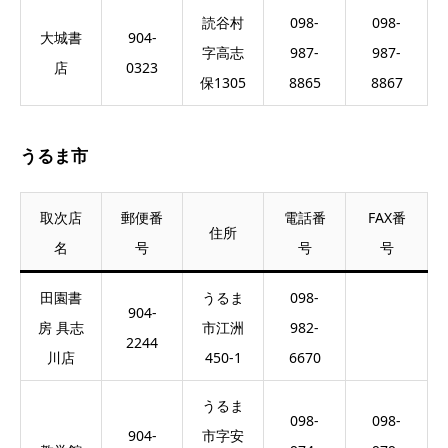
読谷村
098-
098-
大城書
904-
字高志
987-
987-
店
0323
保1305
8865
8867
うるま市
取次店
郵便番
電話番
FAX番
住所
名
号
号
号
田園書
うるま
098-
904-
房 具志
市江洲
982-
2244
川店
450-1
6670
うるま
098-
098-
904-
市字安